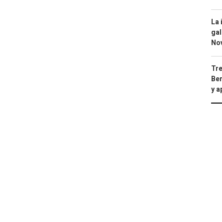
La 
gal
No
Tre
Ber
y 