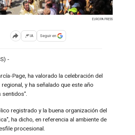
EUROPA PRESS
IA
Seguir en
Abrir opciones para compartir
S) -
arcía-Page, ha valorado la celebración del
l regional, y ha señalado que este año
s sentidos".
blico registrado y la buena organización del
ica", ha dicho, en referencia al ambiente de
esfile procesional.