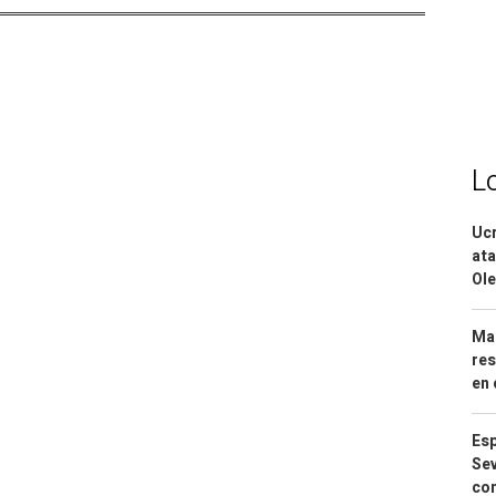
L
Ucr
ata
Ole
Mar
res
en 
Esp
Sev
con