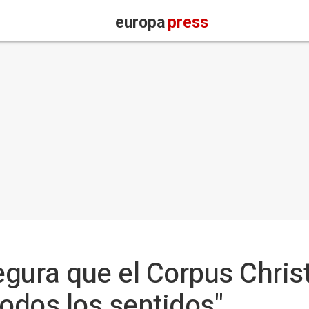
europa
press
gura que el Corpus Chris
 todos los sentidos"