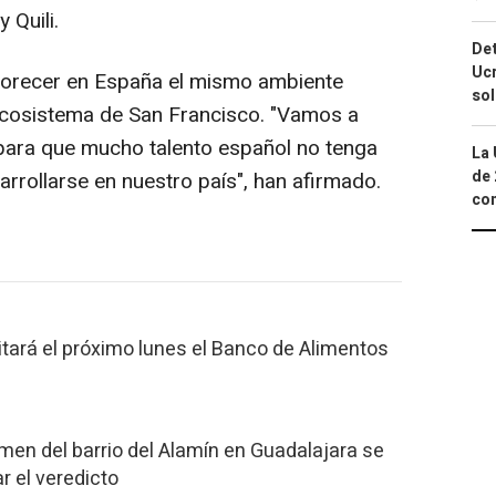
 Quili.
Det
Ucr
florecer en España el mismo ambiente
so
 ecosistema de San Francisco. "Vamos a
 para que mucho talento español no tenga
La 
de 
rrollarse en nuestro país", han afirmado.
com
sitará el próximo lunes el Banco de Alimentos
rimen del barrio del Alamín en Guadalajara se
ar el veredicto