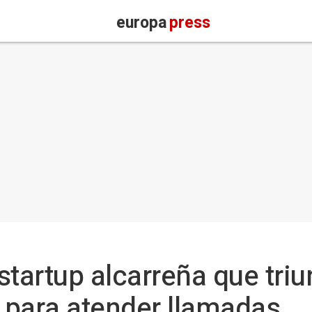
europa
press
tartup alcarreña que triu
A para atender llamadas