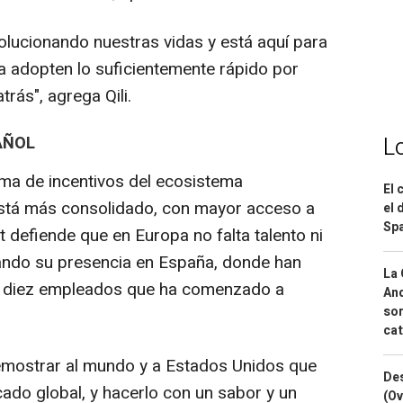
revolucionando nuestras vidas y está aquí para
la adopten lo suficientemente rápido por
rás", agrega Qili.
AÑOL
L
a de incentivos del ecosistema
El 
tá más consolidado, con mayor acceso a
el 
Spa
 defiende que en Europa no falta talento ni
zando su presencia en España, donde han
La 
de diez empleados que ha comenzado a
And
sor
cat
emostrar al mundo y a Estados Unidos que
Des
do global, y hacerlo con un sabor y un
(Ov