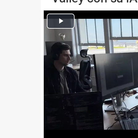
Europa Press Castilla-La Mancha
Actualizado: miércoles, 7 mayo 2025 22:02
GUADALAJARA 26 Abr. (EUROPA
HappyRobot, una startup con ra
Francisco, está "revolucionando
sus llamadas con Inteligencia Art
presta servicio a unas 70 empre
200.000 millones de dólares, a l
operativa y liberar tiempo para
en tareas de mayor valor añadid