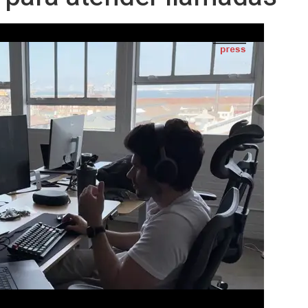
Oficinas de la startup HappyRobot en Silicon Valley. - EUROPA PRESS
IA
Seguir en
Abrir opciones para compartir
 PRESS) -
íces en Guadalajara y sede en San
" la forma en que las empresas gestionan
ificial en Silicon Valley. La compañía ya
sas que, en conjunto, facturan más de
as que ayudan a mejorar la eficiencia
 que los equipos humanos puedan centrarse
o.