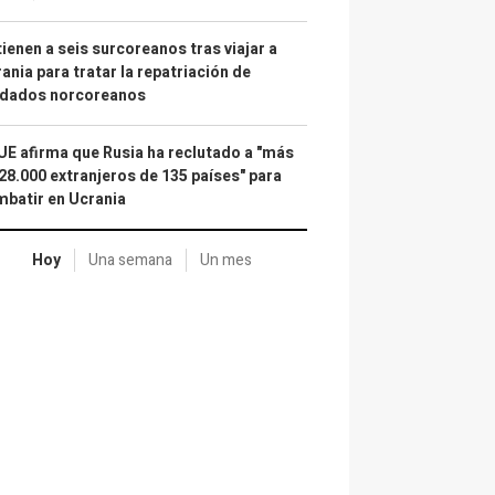
ienen a seis surcoreanos tras viajar a
ania para tratar la repatriación de
ldados norcoreanos
UE afirma que Rusia ha reclutado a "más
28.000 extranjeros de 135 países" para
batir en Ucrania
Hoy
Una semana
Un mes