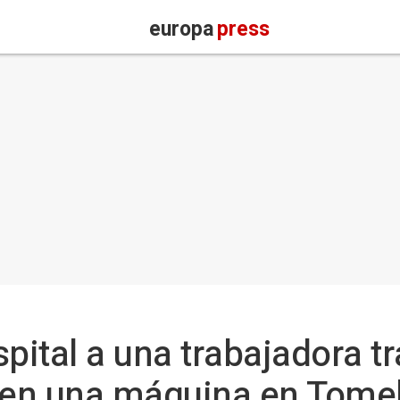
europa
press
pital a una trabajadora t
en una máquina en Tomel