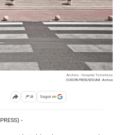
Archivo - Hospital Tomelloso
- EUROPA PRESS/SESCAM - Archivo
IA
Seguir en
Abrir opciones para compartir
PRESS) -