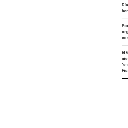
Día
he
Pod
org
con
El 
nie
"en
Fis