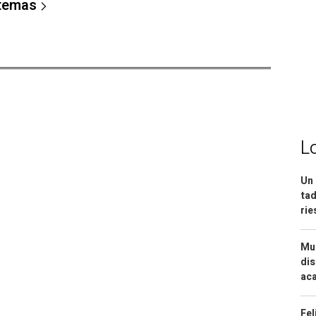
 temas
L
Un 
tad
ri
Mue
dis
aca
Fel