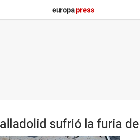
europa
press
ladolid sufrió la furia d