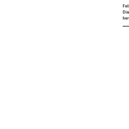
Fel
Día
he