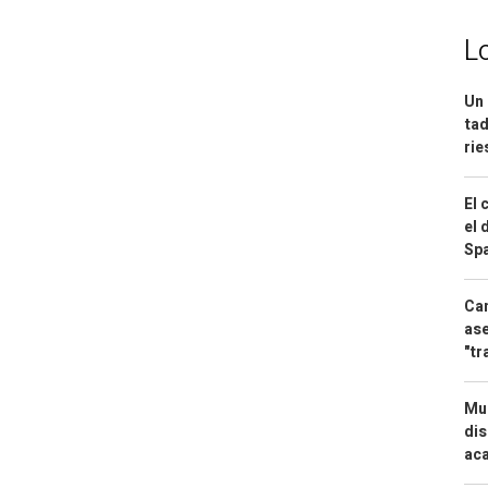
L
Un 
tad
ri
El 
el 
Spa
Can
ase
"tr
Mue
dis
aca