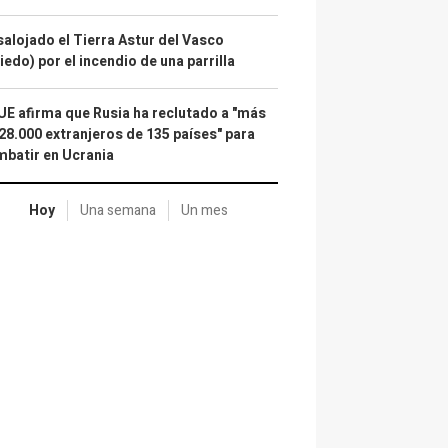
alojado el Tierra Astur del Vasco
iedo) por el incendio de una parrilla
UE afirma que Rusia ha reclutado a "más
28.000 extranjeros de 135 países" para
batir en Ucrania
Hoy
Una semana
Un mes