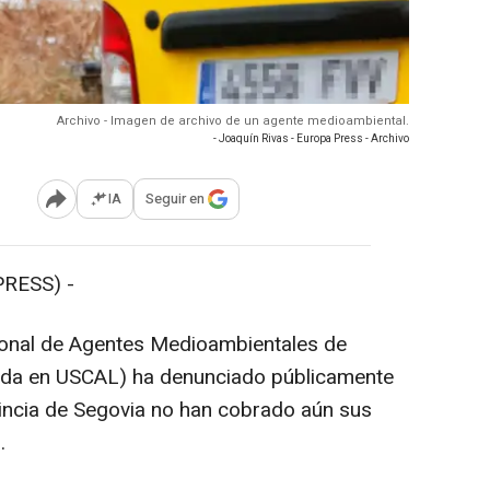
Archivo - Imagen de archivo de un agente medioambiental.
- Joaquín Rivas - Europa Press - Archivo
IA
Seguir en
Abrir opciones para compartir
PRESS) -
ional de Agentes Medioambientales de
grada en USCAL) ha denunciado públicamente
vincia de Segovia no han cobrado aún sus
.