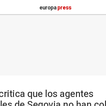
europa
press
ritica que los agentes
es de Segovia no han co