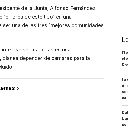
residente de la Junta, Alfonso Fernández
 "errores de este tipo" en una
e ser una de las tres "mejores comunidades
L
lantearse serias dudas en una
El 
o, planea depender de cámaras para la
el 
Spa
luido.
La 
And
 temas
sor
cat
Det
Ucr
so