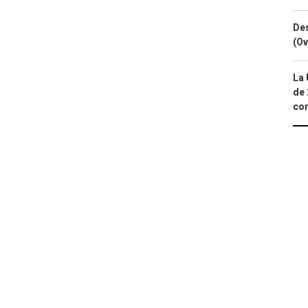
Des
(Ov
La 
de 
com