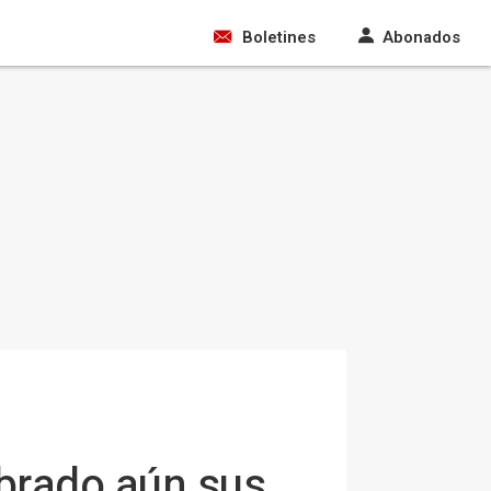
Boletines
Abonados
brado aún sus