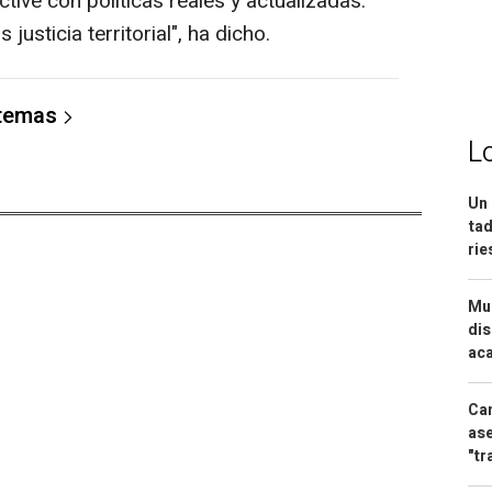
tive con políticas reales y actualizadas.
usticia territorial", ha dicho.
 temas
L
Un 
tad
ri
Mue
dis
aca
Can
ase
"tr