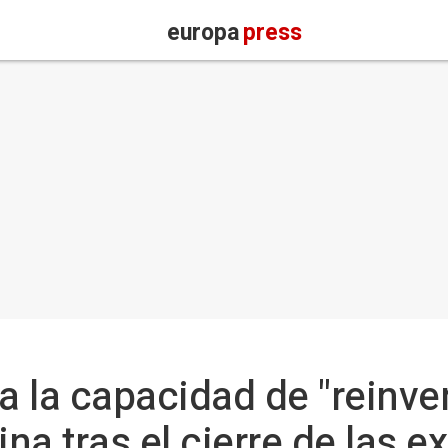
europa
press
 la capacidad de "reinven
na tras el cierre de las e