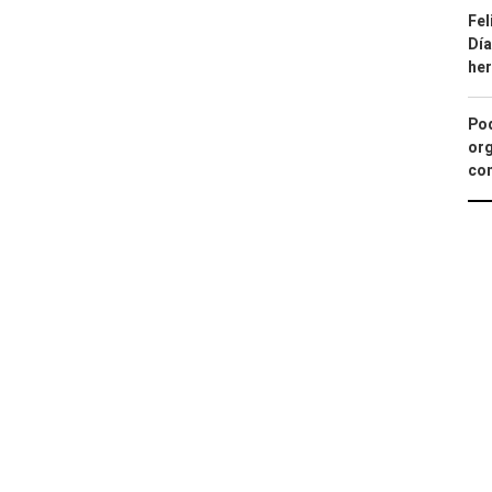
Fel
Día
he
Pod
org
con