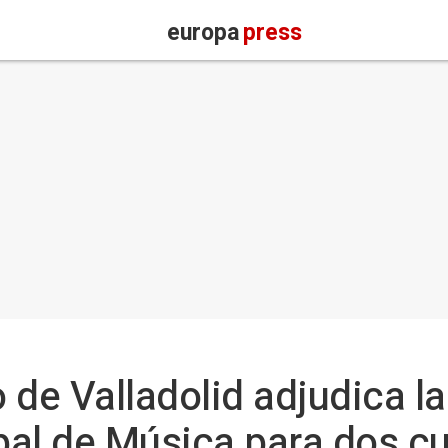
europa
press
de Valladolid adjudica la
al de Música para dos cu