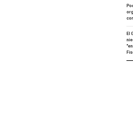
Pod
org
con
El 
nie
"en
Fis