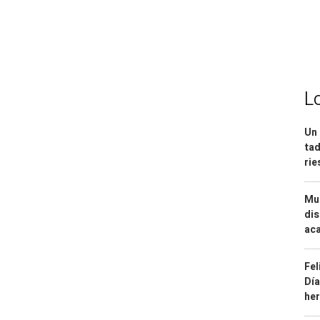
L
Un 
tad
ri
Mue
dis
aca
Fel
Día
he