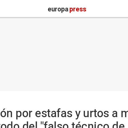
europa
press
ón por estafas y urtos a 
do del "falso técnico de l