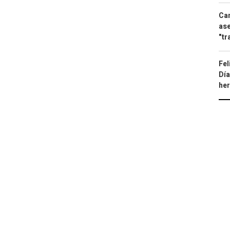
Can
ase
"tr
Fel
Día
he