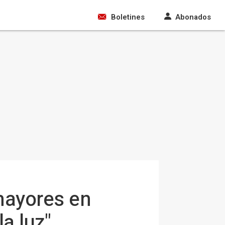
Boletines
Abonados
mayores en
a luz"