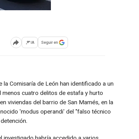
IA
Seguir en
Abrir opciones para compartir
e la Comisaría de León han identificado a un
 menos cuatro delitos de estafa y hurto
n viviendas del barrio de San Mamés, en la
onocido 'modus operandi' del "falso técnico
 detención.
 investigado habría accedido a varios