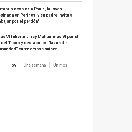
tabria despide a Paula, la joven
sinada en Perines, y su padre invita a
abajar por el perdón"
ipe VI felicitó al rey Mohammed VI por el
 del Trono y destacó los "lazos de
rmandad" entre ambos países
Hoy
Una semana
Un mes