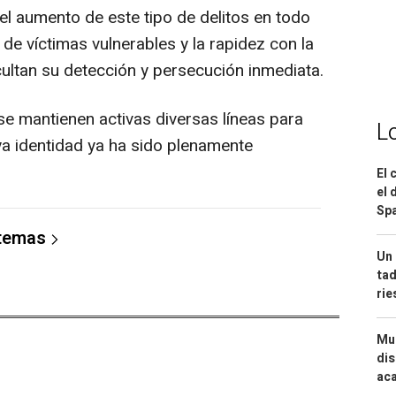
 el aumento de este tipo de delitos en todo
n de víctimas vulnerables y la rapidez con la
cultan su detección y persecución inmediata.
 se mantienen activas diversas líneas para
L
uya identidad ya ha sido plenamente
El 
el 
Spa
 temas
Un 
tad
ri
Mue
dis
aca