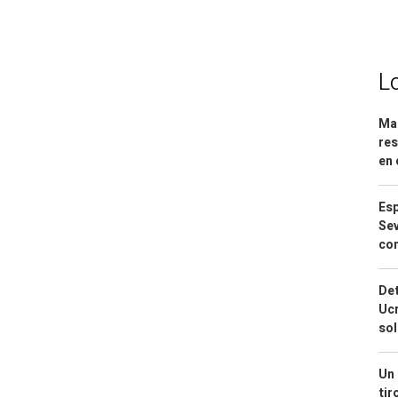
L
Mar
res
en 
Esp
Sev
con
Det
Ucr
so
Un 
tir