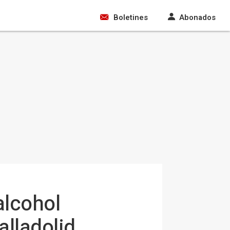
Boletines
Abonados
alcohol
alladolid