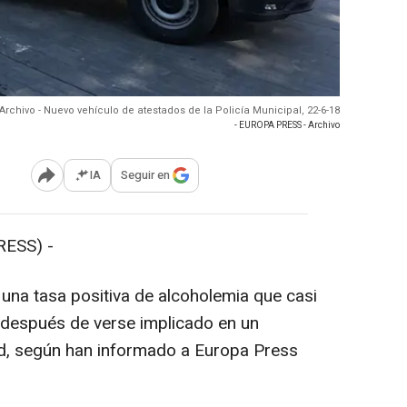
Archivo - Nuevo vehículo de atestados de la Policía Municipal, 22-6-18
- EUROPA PRESS - Archivo
IA
Seguir en
Abrir opciones para compartir
RESS) -
una tasa positiva de alcoholemia que casi
 después de verse implicado en un
lid, según han informado a Europa Press