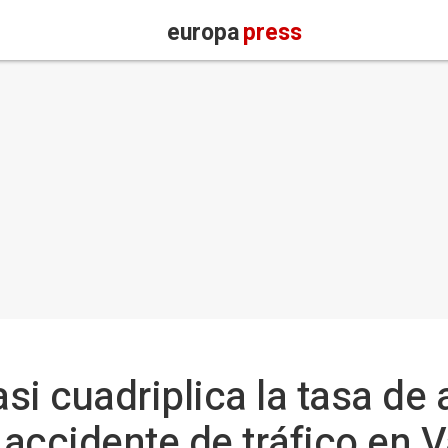
europa
press
si cuadriplica la tasa de 
accidente de tráfico en V