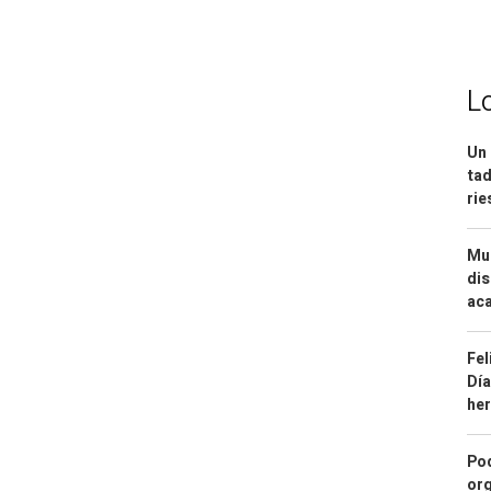
L
Un 
tad
ri
Mue
dis
aca
Fel
Día
he
Pod
org