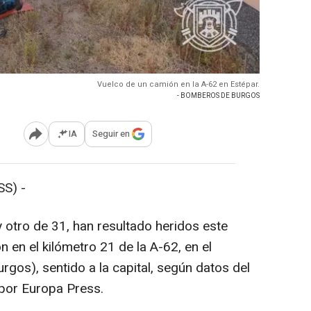
Vuelco de un camión en la A-62 en Estépar.
- BOMBEROS DE BURGOS
IA
Seguir en
Abrir opciones para compartir
S) -
otro de 31, han resultado heridos este
 en el kilómetro 21 de la A-62, en el
rgos), sentido a la capital, según datos del
 por Europa Press.