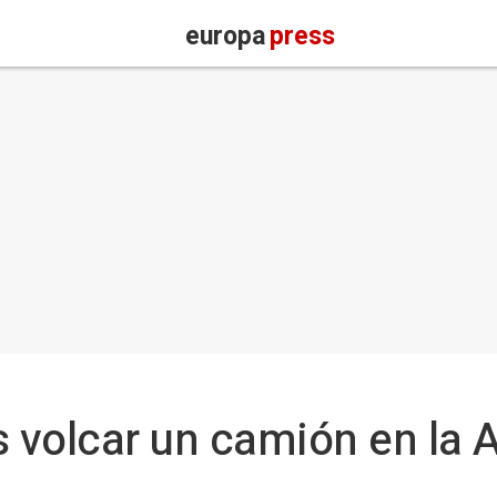
europa
press
s volcar un camión en la 