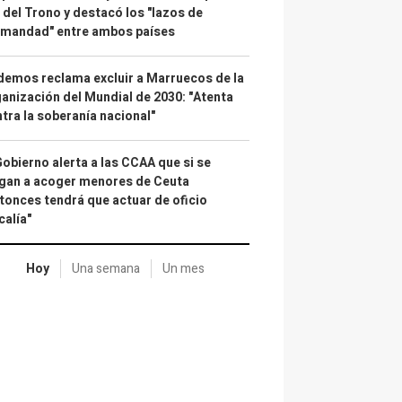
 del Trono y destacó los "lazos de
rmandad" entre ambos países
emos reclama excluir a Marruecos de la
anización del Mundial de 2030: "Atenta
tra la soberanía nacional"
Gobierno alerta a las CCAA que si se
gan a acoger menores de Ceuta
tonces tendrá que actuar de oficio
calía"
Hoy
Una semana
Un mes