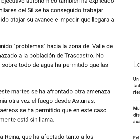
l Ejecutivo autonómico también ha explicado
nllares del Sil se ha conseguido trabajar
ido atajar su avance e impedir que llegara a
nido "problemas" hacia la zona del Valle de
azado a la población de Trascastro. No
L
a sobre todo de agua ha permitido que las
Un 
tad
 este martes se ha afrontado otra amenaza
ri
nía otra vez el fuego desde Asturias,
Mue
aéreos se ha permitido que en este caso
dis
lmente está sin llama.
aca
a Reina, que ha afectado tanto a los
Fel