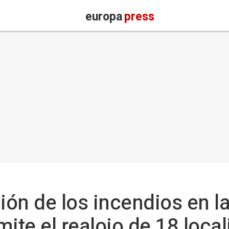
europa
press
ión de los incendios en l
ite el realojo de 18 loca