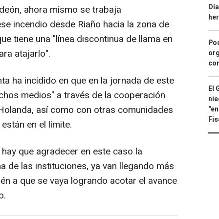
Día
deón, ahora mismo se trabaja
he
se incendio desde Riaño hacia la zona de
que tiene una "línea discontinua de llama en
Pod
ara atajarlo".
org
con
nta ha incidido en que en la jornada de este
El 
chos medios" a través de la cooperación
nie
 y Holanda, así como con otras comunidades
"en
Fis
stán en el límite.
 hay que agradecer en este caso la
a de las instituciones, ya van llegando más
ién a que se vaya logrando acotar el avance
o.