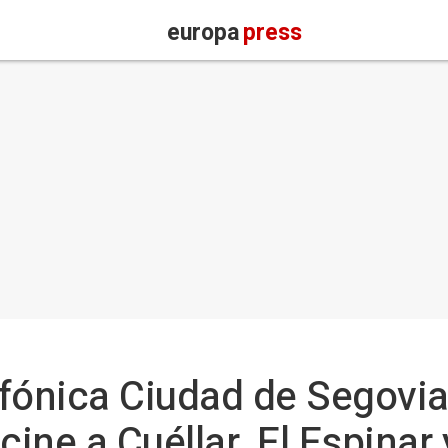
europa
press
fónica Ciudad de Segovia 
ine a Cuéllar, El Espinar