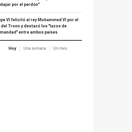
abajar por el perdón"
ipe VI felicitó al rey Mohammed VI por el
 del Trono y destacó los "lazos de
rmandad" entre ambos países
Hoy
Una semana
Un mes