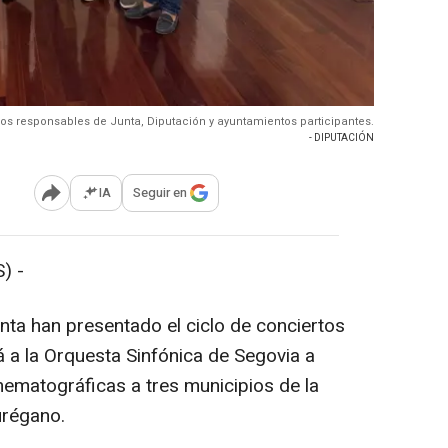
los responsables de Junta, Diputación y ayuntamientos participantes.
- DIPUTACIÓN
IA
Seguir en
Abrir opciones para compartir
) -
nta han presentado el ciclo de conciertos
á a la Orquesta Sinfónica de Segovia a
cinematográficas a tres municipios de la
Turégano.