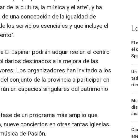
de la cultura, la música y el arte", y ha
o de una concepción de la igualdad de
e los servicios esenciales y que incluye el
L
ento".
El 
el 
e El Espinar podrán adquirirse en el centro
Spa
olidarios destinados a la mejora de las
ores. Los organizadores han invitado a los
Un 
tad
del conjunto de la provincia a participar en
ri
arán en espacios singulares del patrimonio
Mue
dis
aca
da fase de un programa más amplio que
, nueve conciertos en otras tantas iglesias
Can
 música de Pasión.
ase