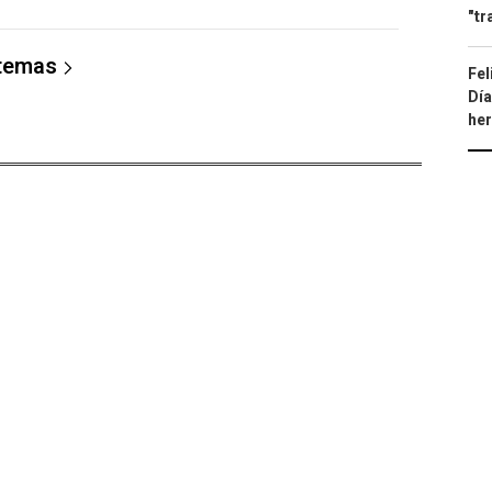
"tr
 temas
Fel
Día
he