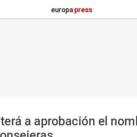
europa
press
eterá a aprobación el no
consejeras