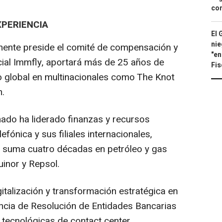
con
XPERIENCIA
El 
nie
lmente preside el comité de compensación y
"en
ial Immfly, aportará más de 25 años de
Fis
to global en multinacionales como The Knot
.
nado ha liderado finanzas y recursos
ónica y sus filiales internacionales,
 suma cuatro décadas en petróleo y gas
uinor y Repsol.
digitalización y transformación estratégica en
ncia de Resolución de Entidades Bancarias
tecnológicas de contact center.