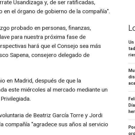
rrate Usandizaga y, de ser ratificadas,
o en el órgano de gobierno de la compañía".
L
azgo probado en personas, finanzas,
 clave para nuestra próxima fase de
Un 
erspectivas hará que el Consejo sea más
tad
Sisco Sapena, consejero delegado de
ri
Mue
dis
nio en Madrid, después de que la
aca
ada este miércoles al mercado mediante un
rivilegiada.
Fel
Día
he
 voluntaria de Beatriz García Torre y Jordi
 la compañía "agradece sus años al servicio
Pod
org