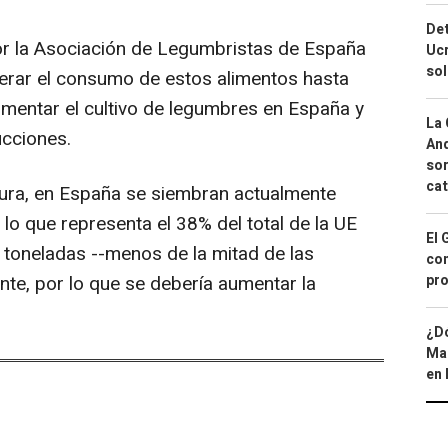
Det
r la Asociación de Legumbristas de España
Ucr
so
erar el consumo de estos alimentos hasta
omentar el cultivo de legumbres en España y
La 
ucciones.
And
sor
cat
tura, en España se siembran actualmente
lo que representa el 38% del total de la UE
El 
toneladas --menos de la mitad de las
con
e, por lo que se debería aumentar la
pro
¿Dó
Map
en 