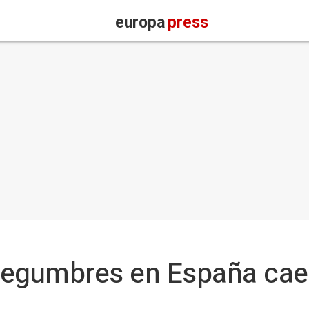
europa
press
legumbres en España cae 