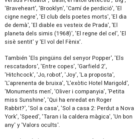
versus Predator', 'Bàsil, el ratolí detectiu', 'Big',
'Braveheart', 'Brooklyn', 'Camí de perdició', 'El
cigne negre', 'El club dels poetes morts', 'El dia
de demà', 'El diable es vesteix de Prada', 'El
planeta dels simis (1968)', 'El regne del cel', 'El
sisè sentit' y 'El vol del Fènix'.
También 'Els pingüins del senyor Popper', 'Els
rescatadors', 'Entre copes', 'Garfield 2',
'Hitchcock', 'Jo, robot', 'Joy', 'La proposta',
'L'aprenenta de bruixa', 'L'exòtic Hotel Marigold',
'Monuments men', 'Oliver i companyia', 'Petita
miss Sunshine', 'Qui ha enredat en Roger
Rabbit?', 'Sol a casa', 'Sol a casa 2: Perdut a Nova
York', 'Speed', 'Taran i la caldera màgica', 'Un bon
any' y 'Valors ocults'.