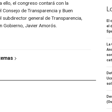
a ello, el congreso contará con la
L
del Consejo de Transparencia y Buen
l subdirector general de Transparencia,
El 
n Gobierno, Javier Amorós.
el 
Spa
La 
And
sor
 temas
cat
Det
Ucr
so
Des
(Ov