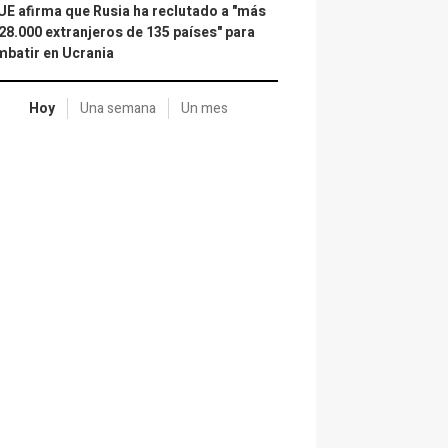
UE afirma que Rusia ha reclutado a "más
28.000 extranjeros de 135 países" para
batir en Ucrania
Hoy
Una semana
Un mes