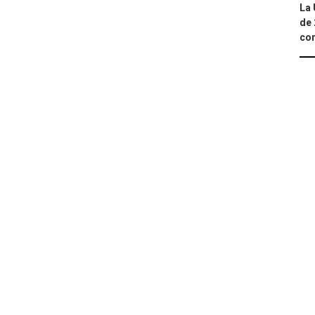
La 
de 
com