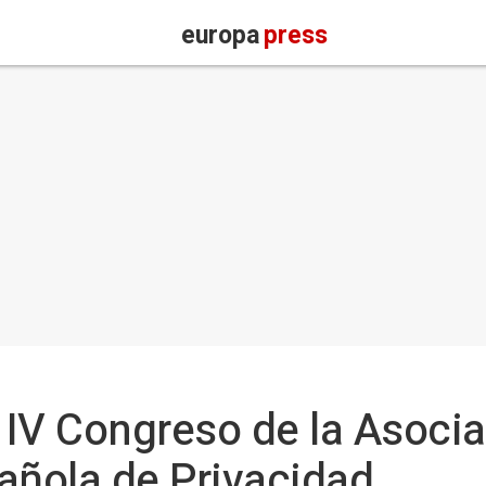
europa
press
l IV Congreso de la Asoci
añola de Privacidad