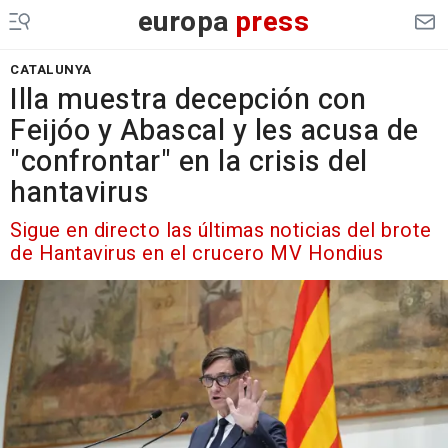
europa
press
CATALUNYA
Illa muestra decepción con
Feijóo y Abascal y les acusa de
"confrontar" en la crisis del
hantavirus
Sigue en directo las últimas noticias del brote
de Hantavirus en el crucero MV Hondius