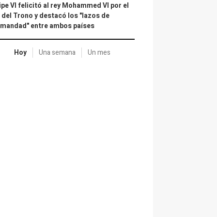
ipe VI felicitó al rey Mohammed VI por el
 del Trono y destacó los "lazos de
rmandad" entre ambos países
Hoy
Una semana
Un mes