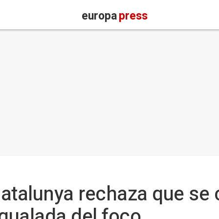
europa
press
atalunya rechaza que se 
gualada del foco