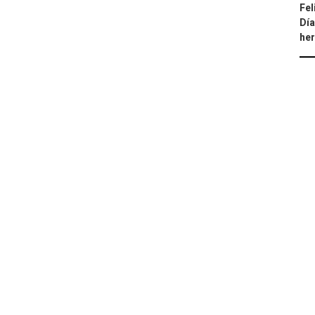
Fel
Día
he