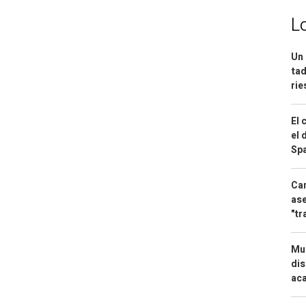
L
Un 
tad
ri
El 
el 
Spa
Can
ase
"tr
Mue
dis
aca