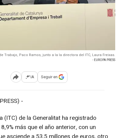
 de Trabajo, Paco Ramos, junto a la la directora del ITC, Laura Freixas.
- EUROPA PRESS
IA
Seguir en
Abrir opciones para compartir
PRESS) -
a (ITC) de la Generalitat ha registrado
 8,9% más que el año anterior, con un
ue asciende a 53,5 millones de euros, otro