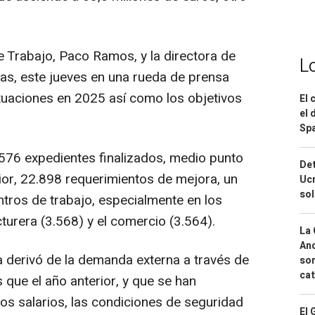
e Trabajo, Paco Ramos, y la directora de
L
xas, este jueves en una rueda de prensa
tuaciones en 2025 así como los objetivos
El 
el 
Spa
2.576 expedientes finalizados, medio punto
Det
ior, 22.898 requerimientos de mejora, un
Ucr
so
ntros de trabajo, especialmente en los
turera (3.568) y el comercio (3.564).
La 
And
a derivó de la demanda externa a través de
sor
cat
que el año anterior, y que se han
s salarios, las condiciones de seguridad
El 