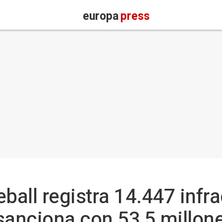
europa
press
eball registra 14.447 infr
sanciona con 53,5 millon