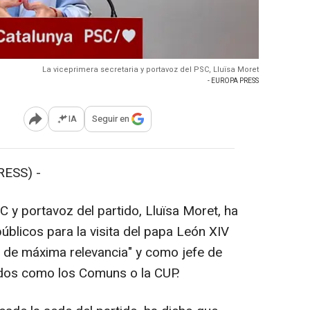
La viceprimera secretaria y portavoz del PSC, Lluïsa Moret
- EUROPA PRESS
IA
Seguir en
Abrir opciones para compartir
RESS) -
C y portavoz del partido, Lluïsa Moret, ha
úblicos para la visita del papa León XIV
 de máxima relevancia" y como jefe de
tidos como los Comuns o la CUP.