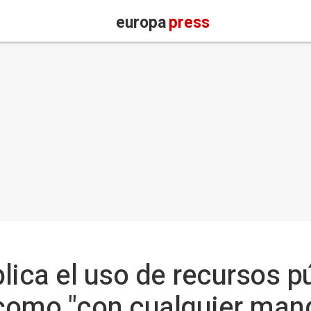
europa
press
lica el uso de recursos pú
 como "con cualquier mand