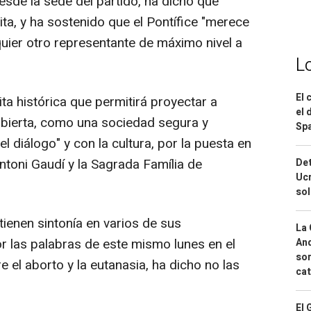
esde la sede del partido, ha dicho que
ita, y ha sostenido que el Pontífice "merece
quier otro representante de máximo nivel a
L
El 
ita histórica que permitirá proyectar a
el 
bierta, como una sociedad segura y
Spa
 diálogo" y con la cultura, por la puesta en
Antoni Gaudí y la Sagrada Família de
Det
Ucr
so
tienen sintonía en varios de sus
La 
r las palabras de este mismo lunes en el
And
sor
el aborto y la eutanasia, ha dicho no las
cat
El 