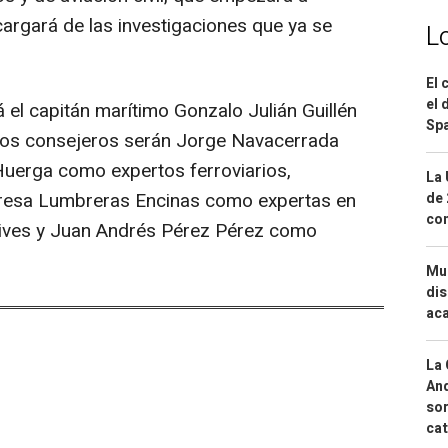
rgará de las investigaciones que ya se
L
El 
el 
 el capitán marítimo Gonzalo Julián Guillén
Spa
los consejeros serán Jorge Navacerrada
Huerga como expertos ferroviarios,
La 
Teresa Lumbreras Encinas como expertas en
de 
com
 Vives y Juan Andrés Pérez Pérez como
Mue
dis
aca
La 
And
sor
cat