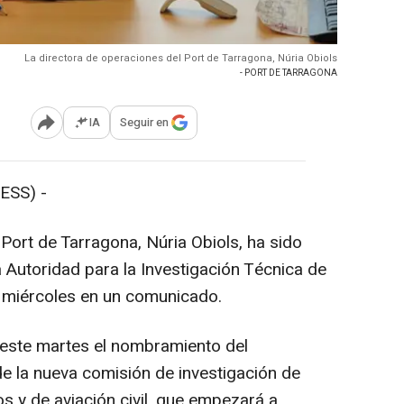
La directora de operaciones del Port de Tarragona, Núria Obiols
- PORT DE TARRAGONA
IA
Seguir en
Abrir opciones para compartir
ESS) -
Port de Tarragona, Núria Obiols, ha sido
Autoridad para la Investigación Técnica de
e miércoles en un comunicado.
 este martes el nombramiento del
de la nueva comisión de investigación de
os y de aviación civil, que empezará a