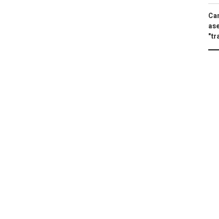
Can
ase
"tr