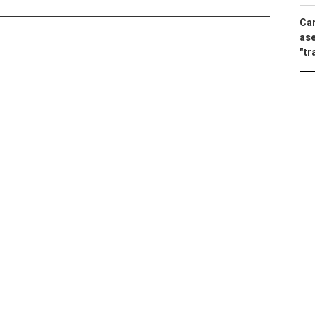
Can
ase
"tr