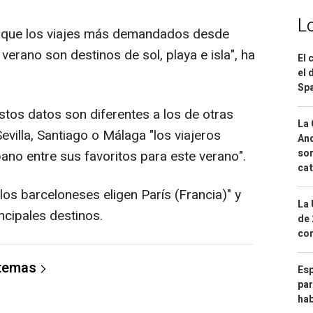
L
n que los viajes más demandados desde
erano son destinos de sol, playa e isla", ha
El 
el 
Spa
tos datos son diferentes a los de otras
La 
evilla, Santiago o Málaga "los viajeros
And
sor
ano entre sus favoritos para este verano".
cat
"los barceloneses eligen París (Francia)" y
La 
cipales destinos.
de 
com
 temas
Esp
par
hab