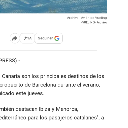
Archivo - Avión de Vueling
- VUELING - Archivo
IA
Seguir en
Abrir opciones para compartir
PRESS) -
 Canaria son los principales destinos de los
eropuerto de Barcelona durante el verano,
icado este jueves.
ambién destacan Ibiza y Menorca,
diterráneo para los pasajeros catalanes", a