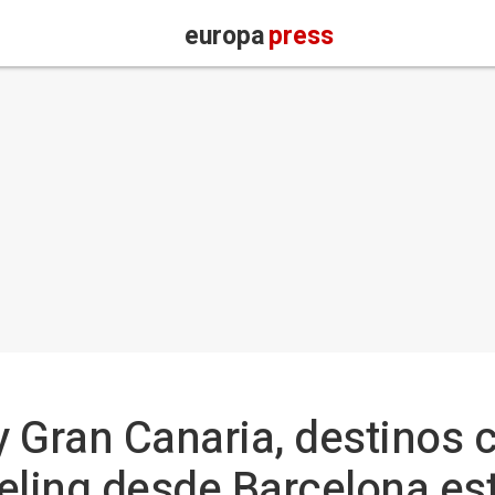
europa
press
y Gran Canaria, destinos
ling desde Barcelona es