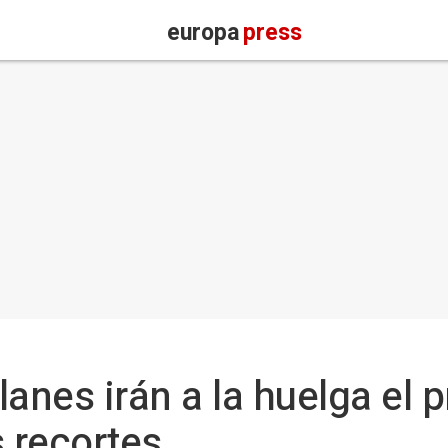
europa
press
anes irán a la huelga el p
s recortes