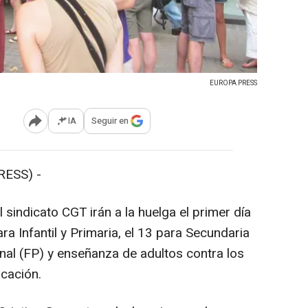
EUROPA PRESS
IA
Seguir en
Abrir opciones para compartir
RESS) -
 sindicato CGT irán a la huelga el primer día
ra Infantil y Primaria, el 13 para Secundaria
nal (FP) y enseñanza de adultos contra los
ucación.