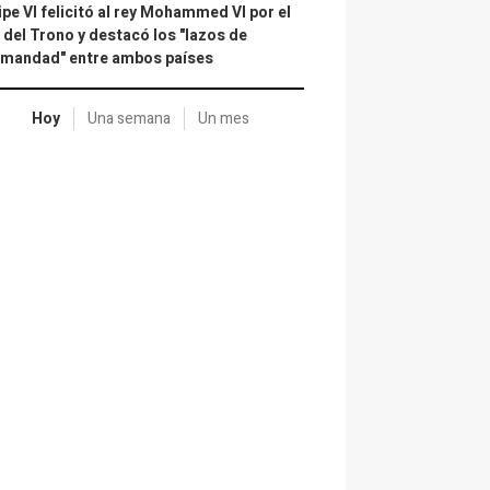
ipe VI felicitó al rey Mohammed VI por el
 del Trono y destacó los "lazos de
rmandad" entre ambos países
Hoy
Una semana
Un mes