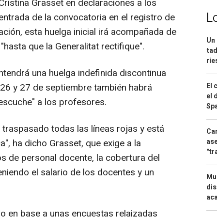
Cristina Grasset en declaraciones a los
L
ntrada de la convocatoria en el registro de
ción, esta huelga inicial irá acompañada de
Un 
hasta que la Generalitat rectifique".
tad
ri
tendrá una huelga indefinida discontinua
El 
26 y 27 de septiembre también habrá
el 
"escuche" a los profesores.
Spa
 traspasado todas las líneas rojas y está
Can
ase
", ha dicho Grasset, que exige a la
"tr
s de personal docente, la cobertura del
niendo el salario de los docentes y un
Mue
dis
aca
do en base a unas encuestas relaizadas