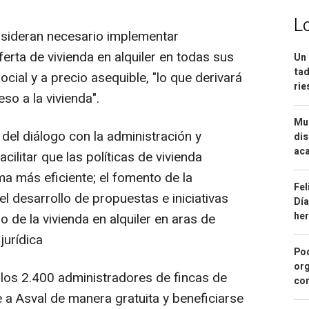
L
sideran necesario implementar
ferta de vivienda en alquiler en todas sus
Un 
tad
social y a precio asequible, "lo que derivará
ri
so a la vivienda".
Mue
 del diálogo con la administración y
dis
aca
ilitar que las políticas de vivienda
a más eficiente; el fomento de la
Fel
 el desarrollo de propuestas e iniciativas
Día
he
 de la vivienda en alquiler en aras de
jurídica
Pod
org
los 2.400 administradores de fincas de
con
 a Asval de manera gratuita y beneficiarse