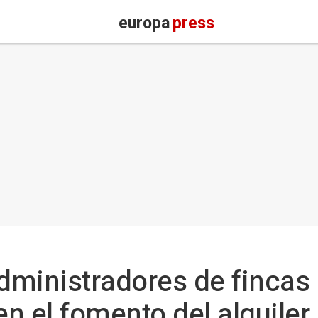
europa
press
administradores de fincas
n el fomento del alquiler