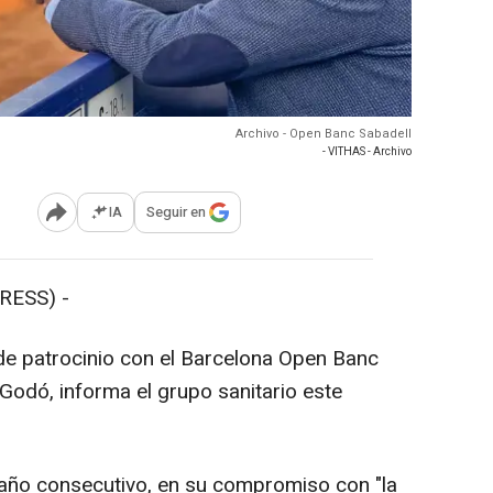
Archivo - Open Banc Sabadell
- VITHAS - Archivo
IA
Seguir en
Abrir opciones para compartir
RESS) -
de patrocinio con el Barcelona Open Banc
Godó, informa el grupo sanitario este
año consecutivo, en su compromiso con "la