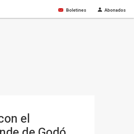
Boletines
Abonados
con el
onde de Godó