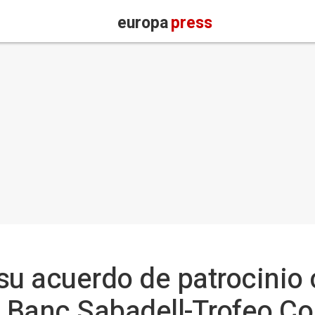
europa
press
su acuerdo de patrocinio 
 Banc Sabadell-Trofeo C