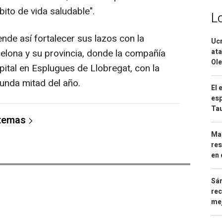
to de vida saludable".
L
de así fortalecer sus lazos con la
Ucr
ata
celona y su provincia, donde la compañía
Ole
pital en Esplugues de Llobregat, con la
gunda mitad del año.
El 
esp
Ta
 temas
Mar
res
en 
Sán
rec
mej