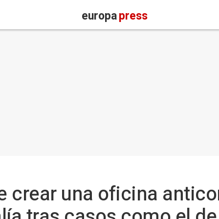
europa
press
 crear una oficina antico
alía tras casos como el d