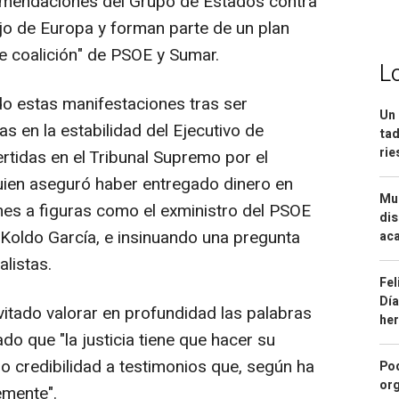
comendaciones del Grupo de Estados contra
jo de Europa y forman parte de un plan
e coalición" de PSOE y Sumar.
L
do estas manifestaciones tras ser
Un 
 en la estabilidad del Ejecutivo de
tad
ri
ertidas en el Tribunal Supremo por el
uien aseguró haber entregado dinero en
Mue
es a figuras como el exministro del PSOE
dis
Koldo García, e insinuando una pregunta
aca
alistas.
Fel
Día
vitado valorar en profundidad las palabras
he
do que "la justicia tiene que hacer su
do credibilidad a testimonios que, según ha
Pod
org
emente".