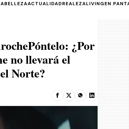
DA
BELLEZA
ACTUALIDAD
REALEZA
LIVING
EN PANT
drochePóntelo: ¿Por
e no llevará el
el Norte?