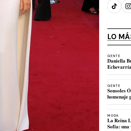
TikTok
I
LO MÁ
GENTE
Daniella B
Echevarría
GENTE
Sonsoles Ó
homenaje p
MODA
La Reina L
Sofía: una