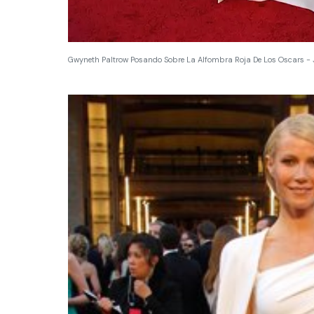
Gwyneth Paltrow Posando Sobre La Alfombra Roja De Los Oscars -