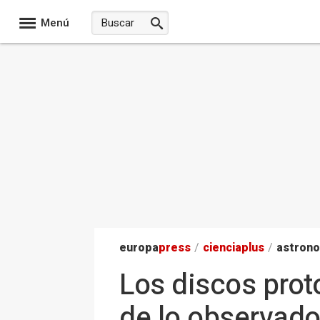
Menú
europa
press
/
ciencia
plus
/
astron
Los discos pro
de lo observad