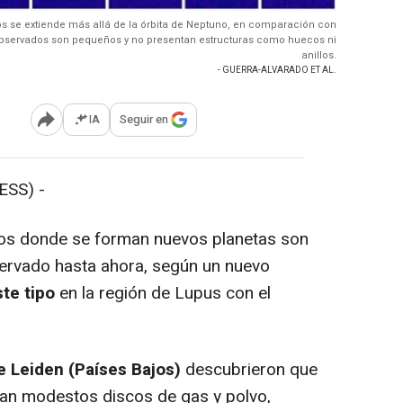
os se extiende más allá de la órbita de Neptuno, en comparación con
 observados son pequeños y no presentan estructuras como huecos ni
anillos.
- GUERRA-ALVARADO ET AL.
IA
Seguir en
Abrir opciones para compartir
SS) -
s donde se forman nuevos planetas son
rvado hasta ahora, según un nuevo
te tipo
en la región de Lupus con el
e Leiden (Países Bajos)
descubrieron que
gan modestos discos de gas y polvo,