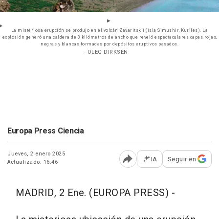
La misteriosa erupción se produjo en el volcán Zavaritskii (isla Simushir, Kuriles). La
explosión generó una caldera de 3 kilómetros de ancho que reveló espectaculares capas rojas,
negras y blancas formadas por depósitos eruptivos pasados.
- OLEG DIRKSEN
Europa Press Ciencia
Jueves, 2 enero 2025
IA
Seguir en
Actualizado: 16:46
Abrir opciones para comp
MADRID, 2 Ene. (EUROPA PRESS) -