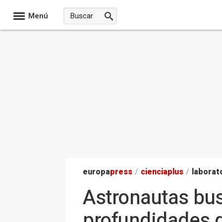
Menú
europa
press
/
ciencia
plus
/
laborat
Astronautas bus
profundidades d