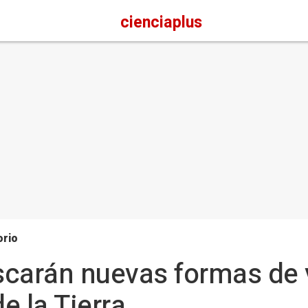
cienciaplus
orio
carán nuevas formas de v
e la Tierra