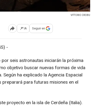
VITTORIO CROBU
IA
Seguir en
Abrir opciones para compartir
S) -
por seis astronautas iniciarán la próxima
mo objetivo buscar nuevas formas de vida
a. Según ha explicado la Agencia Espacial
s preparará para futuras misiones en el
te proyecto en la isla de Cerdeña (Italia).