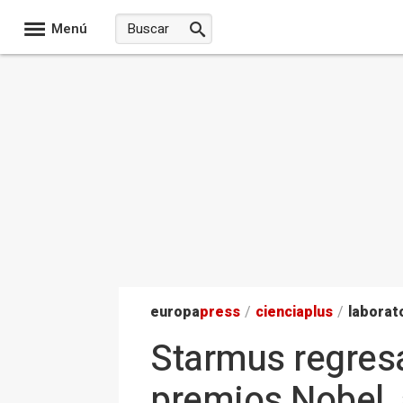
Menú
europa
press
/
ciencia
plus
/
laborat
Starmus regresa
premios Nobel, a