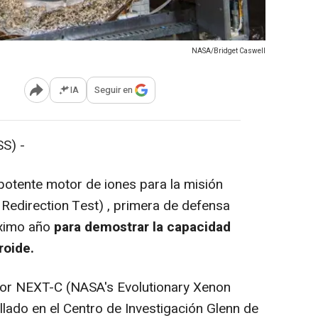
NASA/Bridget Caswell
IA
Seguir en
Abrir opciones para compartir
S) -
otente motor de iones para la misión
Redirection Test) , primera de defensa
óximo año
para demostrar la capacidad
roide.
lsor NEXT-C (NASA's Evolutionary Xenon
lado en el Centro de Investigación Glenn de