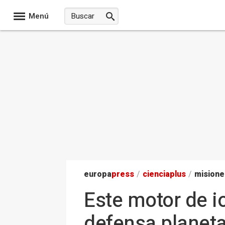
Menú
europa
press
/
ciencia
plus
/
misione
Este motor de i
defensa planeta