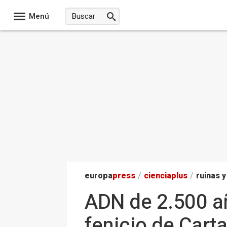
Menú
europa
press
/
ciencia
plus
/
ruinas y
ADN de 2.500 añ
fenicio de Cart