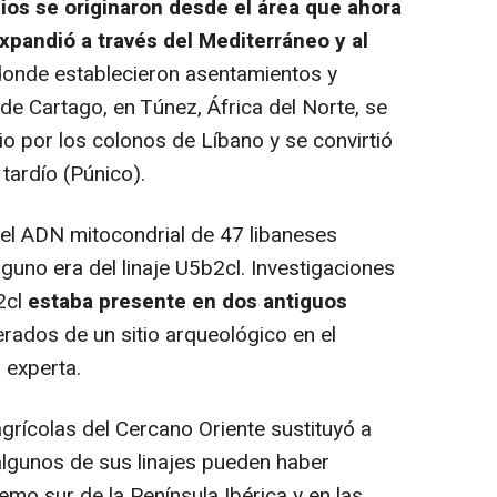
ios se originaron desde el área que ahora
expandió a través del Mediterráneo y al
donde establecieron asentamientos y
de Cartago, en Túnez, África del Norte, se
o por los colonos de Líbano y se convirtió
tardío (Púnico).
el ADN mitocondrial de 47 libaneses
uno era del linaje U5b2cl. Investigaciones
2cl
estaba presente en dos antiguos
rados de un sitio arqueológico en el
 experta.
rícolas del Cercano Oriente sustituyó a
lgunos de sus linajes pueden haber
emo sur de la Península Ibérica y en las