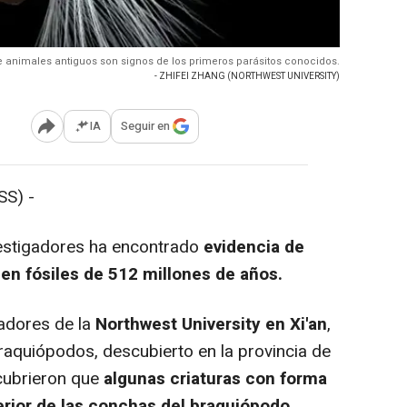
e animales antiguos son signos de los primeros parásitos conocidos.
- ZHIFEI ZHANG (NORTHWEST UNIVERSITY)
IA
Seguir en
Abrir opciones para compartir
S) -
estigadores ha encontrado
evidencia de
en fósiles de 512 millones de años.
adores de la
Northwest University en Xi'an
,
raquiópodos, descubierto en la provincia de
cubrieron que
algunas criaturas con forma
erior de las conchas del braquiópodo.