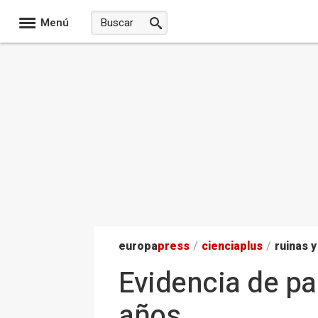
Menú
europa
press
/
ciencia
plus
/
ruinas y
Evidencia de pa
años