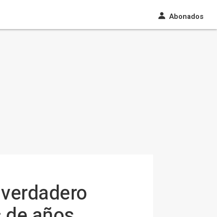
Abonados
 verdadero
s de años