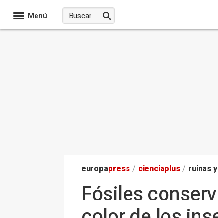
Menú
europa
press
/
ciencia
plus
/
ruinas y
Fósiles conserv
color de los in