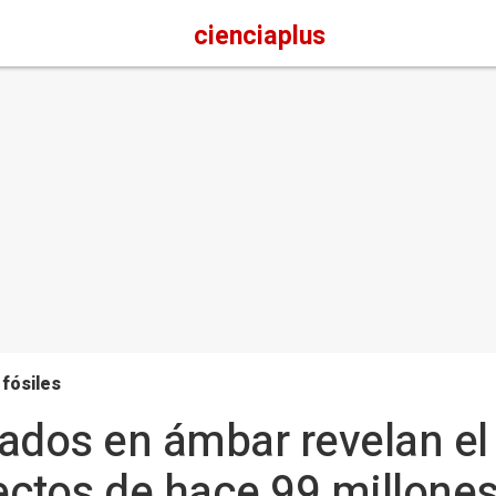
cienciaplus
 fósiles
ados en ámbar revelan el
sectos de hace 99 millone