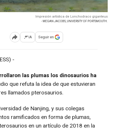
Impresión artística de Lonchodraco giganteus
- MEGAN JACOBS, UNIVERSITY OF PORTSMOUTH.
IA
Seguir en
Abrir opciones para compartir
SS) -
rollaron las plumas los dinosaurios ha
udio que refuta la idea de que estuvieran
res llamados pterosaurios.
iversidad de Nanjing, y sus colegas
entos ramificados en forma de plumas,
pterosaurios en un artículo de 2018 en la