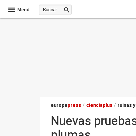
Menú
europa
press
/
ciencia
plus
/
ruinas y
Nuevas pruebas 
plumas