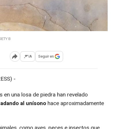
IETY B
IA
Seguir en
Abrir opciones para compartir
ESS) -
 en una losa de piedra han revelado
nadando al unísono
hace aproximadamente
nimales, como aves, peces e insectos que