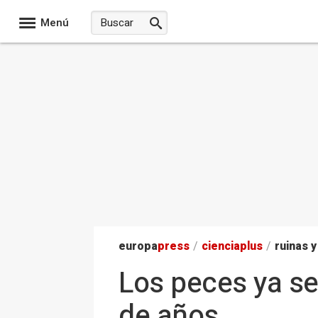
Menú
europa
press
/
ciencia
plus
/
ruinas y
Los peces ya s
de años