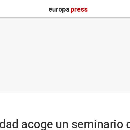
europa
press
dad acoge un seminario d