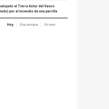
alojado el Tierra Astur del Vasco
iedo) por el incendio de una parrilla
Hoy
Una semana
Un mes