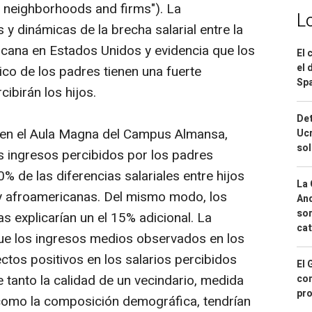
of neighborhoods and firms
"). La
L
 y dinámicas de la brecha salarial entre la
cana en Estados Unidos y evidencia que los
El 
el 
ico de los padres tienen una fuerte
Spa
cibirán los hijos.
Det
o en el Aula Magna del Campus Almansa,
Ucr
so
s ingresos percibidos por los padres
% de las diferencias salariales entre hijos
La 
 y afroamericanas. Del mismo modo, los
And
sor
as explicarían un el 15% adicional. La
cat
que los ingresos medios observados en los
ectos positivos en los salarios percibidos
El 
e tanto la calidad de un vecindario, medida
con
pro
omo la composición demográfica, tendrían