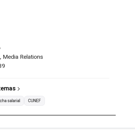
o
, Media Relations
39
 temas
cha salarial
CUNEF