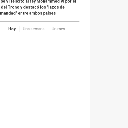
ipe VI felicitó al rey Mohammed VI por el
 del Trono y destacó los "lazos de
rmandad" entre ambos países
Hoy
Una semana
Un mes