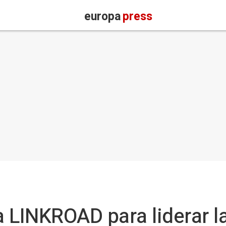
europa
press
 LINKROAD para liderar l