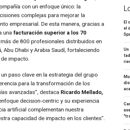
compañía con un enfoque único: la
L
ecisiones complejas para mejorar la
El 
iento empresarial. De esta manera, gracias a
el 
za una
facturación superior a los 70
Spa
 más de 800 profesionales distribuidos en
, Abu Dhabi y Arabia Saudí, fortaleciendo
Un 
tad
 de impacto.
ri
un paso clave en la estrategia del grupo
Mue
erencia para la transformación de los
dis
aca
gías avanzadas
”, destaca
Ricardo Mellado,
enfoque decision-centric y su experiencia
Can
ncia artificial complementan nuestra
ase
"tr
estra capacidad de impacto en los clientes
”.