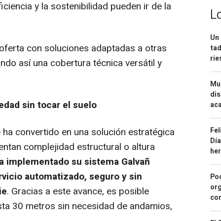
ciencia y la sostenibilidad pueden ir de la
L
Un 
oferta con soluciones adaptadas a otras
tad
ri
ndo así una cobertura técnica versátil y
Mue
dis
edad sin tocar el suelo
aca
Fel
 ha convertido en una solución estratégica
Día
entan complejidad estructural o altura
he
a implementado su sistema Galvañ
vicio automatizado, seguro y sin
Pod
org
ie
. Gracias a este avance, es posible
con
sta 30 metros sin necesidad de andamios,