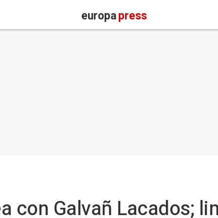
europa
press
a con Galvañ Lacados; li