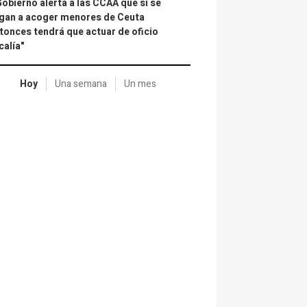
Gobierno alerta a las CCAA que si se
gan a acoger menores de Ceuta
tonces tendrá que actuar de oficio
calía"
Hoy
Una semana
Un mes