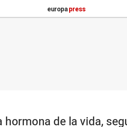
europa
press
a hormona de la vida, seg