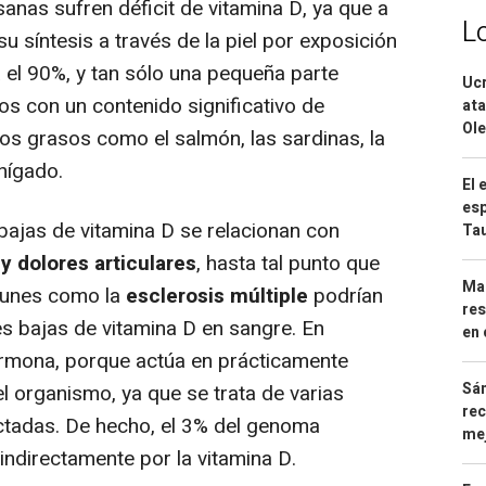
anas sufren déficit de vitamina D, ya que a
L
u síntesis a través de la piel por exposición
a el 90%, y tan sólo una pequeña parte
Ucr
tos con un contenido significativo de
ata
Ole
s grasos como el salmón, las sardinas, la
 hígado.
El 
esp
bajas de vitamina D se relacionan con
Ta
y dolores articulares
, hasta tal punto que
Mar
munes como la
esclerosis múltiple
podrían
res
s bajas de vitamina D en sangre. En
en 
hormona, porque actúa en prácticamente
Sán
l organismo, ya que se trata de varias
rec
ctadas. De hecho, el 3% del genoma
mej
indirectamente por la vitamina D.