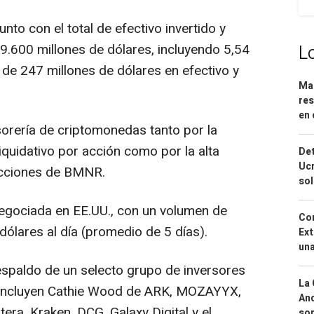
nto con el total de efectivo invertido y
9.600 millones de dólares, incluyendo 5,54
L
 de 247 millones de dólares en efectivo y
Mar
res
en 
sorería de criptomonedas tanto por la
iquidativo por acción como por la alta
Det
Ucr
 acciones de BMNR.
so
negociada en EE.UU., con un volumen de
Cor
ólares al día (promedio de 5 días).
Ext
una
espaldo de un selecto grupo de inversores
La 
se incluyen Cathie Wood de ARK, MOZAYYX,
And
ntera, Kraken, DCG, Galaxy Digital y el
sor