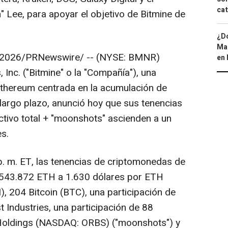
cat
 Lee, para apoyar el objetivo de Bitmine de
¿Dó
Map
 2026
/PRNewswire/ -- (NYSE: BMNR)
en 
Inc. ("Bitmine" o la "Compañía"), una
Ethereum centrada en la acumulación de
largo plazo, anunció hoy que sus tenencias
tivo total + "moonshots" ascienden a un
es.
p. m. ET, las tenencias de criptomonedas de
543.872 ETH a 1.630 dólares por ETH
 204 Bitcoin (BTC), una participación de
 Industries, una participación de 88
 Holdings (NASDAQ: ORBS) ("moonshots") y