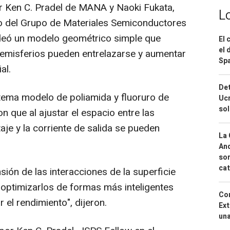
or Ken C. Pradel de MANA y
Naoki Fukata
,
L
upo del Grupo de Materiales Semiconductores
eó un modelo geométrico simple que
El 
el 
emisferios pueden entrelazarse y aumentar
Spa
al.
Det
tema modelo de poliamida y fluoruro de
Ucr
so
n que al ajustar el espacio entre las
ltaje y la corriente de salida se pueden
La 
And
sor
cat
ión de las interacciones de la superficie
optimizarlos de formas más inteligentes
Cor
 el rendimiento", dijeron.
Ext
una