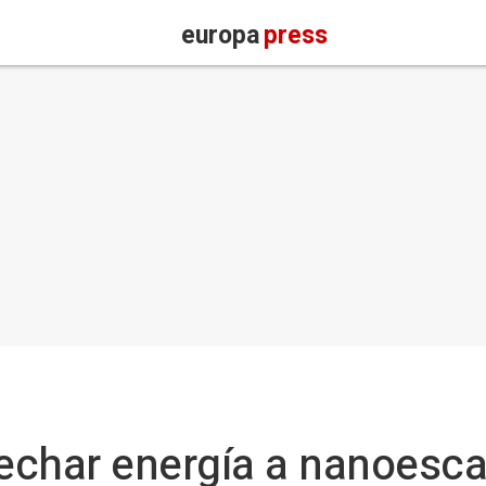
europa
press
har energía a nanoesca