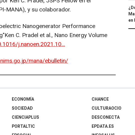
 por
Ken C. Pradel
, JSPS Fellow en el
¿Dó
PI-MANA), y su colaborador.
Map
en 
iboelectric Nanogenerator Performance
g"
Ken C. Pradel
et al., Nano Energy Volume
0.1016/j.nanoen.2021.10...
nims.go.jp/mana/ebulletin/
ECONOMÍA
CHANCE
SOCIEDAD
CULTURAOCIO
CIENCIAPLUS
DESCONECTA
PORTALTIC
EPDATA.ES