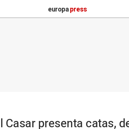
europa
press
l Casar presenta catas, d