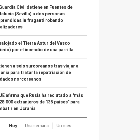
Guardia Civil detiene en Fuentes de
alucía (Sevilla) a dos personas
prendidas in fraganti robando
alizadores
alojado el Tierra Astur del Vasco
iedo) por el incendio de una parrilla
ienen a seis surcoreanos tras viajar a
ania para tratar la repatriación de
ldados norcoreanos
UE afirma que Rusia ha reclutado a "más
28.000 extranjeros de 135 países" para
batir en Ucrania
Hoy
Una semana
Un mes