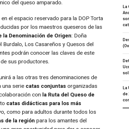
único del queso amparado.
La 
And
en el espacio reservado para la DOP Torta
sor
cat
onducidas por los maestros queseros de las
de la Denominación de Origen
: Doña
Des
el Burdalo, Los Casareños y Quesos del
(Ov
antes podrán conocer las claves de este
de sus productores.
Det
Ucr
so
unirá a las otras tres denominaciones de
 una serie
catas conjuntas
organizadas
La 
 colaboración con
la Ruta del Queso de
de 
com
nto
catas didácticas para los más
yo, como para adultos durante todos los
as de la región
para los amantes del