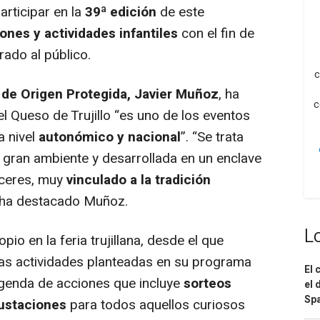
rticipar en la
39ª edición
de este
ones y actividades infantiles
con el fin de
ado al público.
c
 de Origen Protegida, Javier Muñoz
, ha
c
el Queso de Trujillo “es uno de los eventos
a nivel
autonómico y nacional
”. “Se trata
n gran ambiente y desarrollada en un enclave
áceres, muy
vinculado a la tradición
 ha destacado Muñoz.
L
io en la feria trujillana, desde el que
as actividades planteadas en su programa
El 
agenda de acciones que incluye
sorteos
el 
Spa
ustaciones
para todos aquellos curiosos