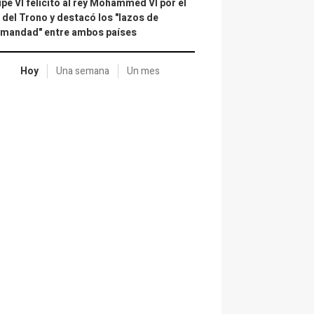
ipe VI felicitó al rey Mohammed VI por el
 del Trono y destacó los "lazos de
rmandad" entre ambos países
Hoy
Una semana
Un mes