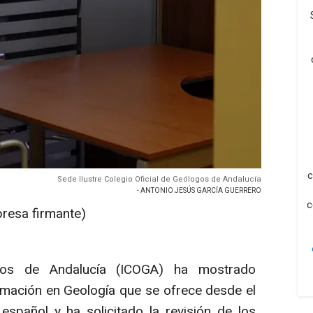
c
Sede Ilustre Colegio Oficial de Geólogos de Andalucía
- ANTONIO JESÚS GARCÍA GUERRERO
c
presa firmante)
ogos de Andalucía (ICOGA) ha mostrado
rmación en Geología que se ofrece desde el
spañol y ha solicitado la revisión de los