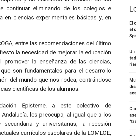
L
de continuar eliminando de los colegios e
ia en ciencias experimentales básicas y, en
El 
el 
Spa
COGA, entre las recomendaciones del último
iesto la necesidad de mejorar la educación
Un 
tad
l promover la enseñanza de las ciencias,
ri
, que son fundamentales para el desarrollo
sión del mundo que nos rodea, centrándose
Mue
dis
cias científicas de los alumnos.
aca
dación Episteme, a este colectivo de
Can
 Andalucía, les preocupa, al igual que a los
ase
"tr
secundaria y universitarias, la recesión
 actuales currículos escolares de la LOMLOE,