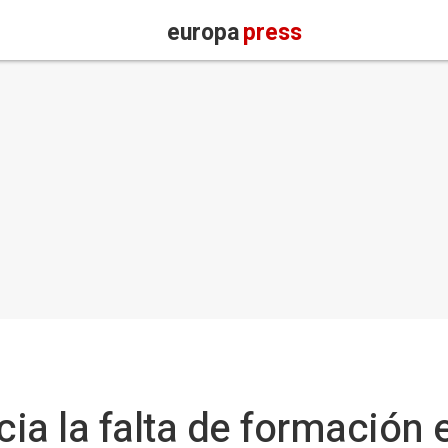
europa
press
ia la falta de formación 