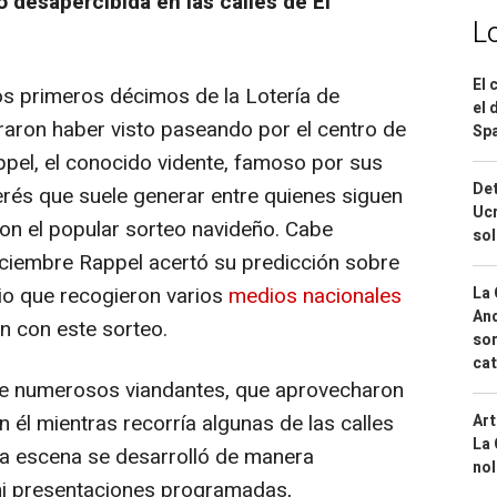
 desapercibida en las calles de El
L
El 
los primeros décimos de la Lotería de
el 
aron haber visto paseando por el centro de
Spa
ppel, el conocido vidente, famoso por sus
Det
terés que suele generar entre quienes siguen
Ucr
on el popular sorteo navideño. Cabe
so
iciembre Rappel acertó su predicción sobre
dio que recogieron varios
medios nacionales
La 
And
n con este sorteo.
sor
cat
 de numerosos viandantes, que aprovecharon
n él mientras recorría algunas de las calles
Art
La 
La escena se desarrolló de manera
nol
 ni presentaciones programadas,