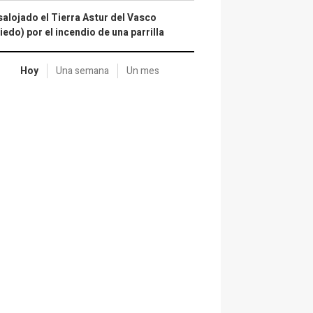
alojado el Tierra Astur del Vasco
iedo) por el incendio de una parrilla
Hoy
Una semana
Un mes