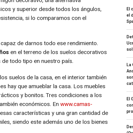
migón decorativo, una alternativa
sicos y superior desde todos los ángulos,
El 
el 
esistencia, si lo comparamos con el
Spa
Det
capaz de darnos todo ese rendimiento.
Ucr
so
años
en el terreno de los suelos decorativos
 de todo tipo en nuestro país.
La 
And
 los suelos de la casa, en el interior también
sor
cat
nes hay que amueblar la casa. Los muebles
ácticos y bonitos. Tres condiciones a los
El 
 también económicos. En
www.camas-
con
pro
sas características y una gran cantidad de
iles, siendo este además uno de los bienes
Des