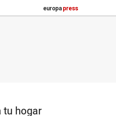
europa
press
 tu hogar