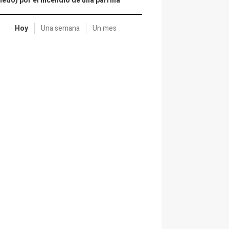
iedo) por el incendio de una parrilla
Hoy
Una semana
Un mes