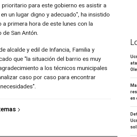
prioritario para este gobierno es asistir a
 en un lugar digno y adecuado", ha insistido
 a primera hora de este lunes con la
o de San Antón.
L
de alcalde y edil de Infancia, Familia y
Ucr
ado que "la situación del barrio es muy
ata
agradecimiento a los técnicos municipales
Ole
analizar caso por caso para encontrar
Mar
 necesidades".
res
en 
 temas
Det
Ucr
so