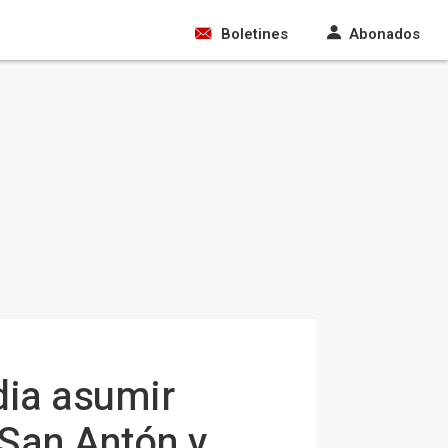
Boletines
Abonados
dia asumir
 San Antón y