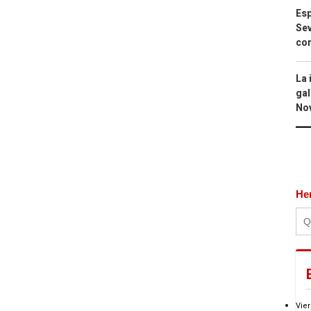
Esp
Sev
con
La 
gal
No
He
Vier