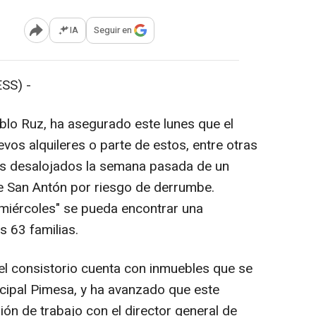
IA
Seguir en
Abrir opciones para compartir
SS) -
Pablo Ruz, ha asegurado este lunes que el
vos alquileres o parte de estos, entre otras
nos desalojados la semana pasada de un
de San Antón por riesgo de derrumbe.
miércoles" se pueda encontrar una
s 63 familias.
 el consistorio cuenta con inmuebles que se
cipal Pimesa, y ha avanzado que este
ón de trabajo con el director general de