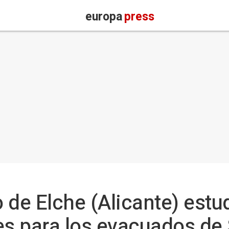
europa
press
 de Elche (Alicante) estu
es para los evacuados de