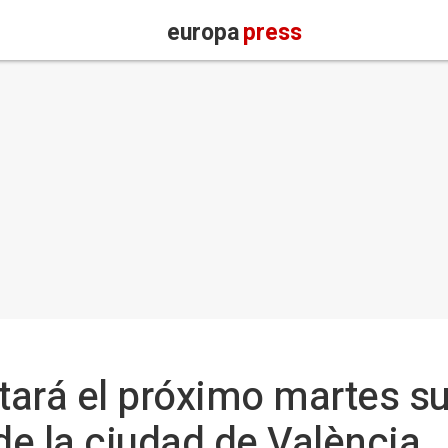
europa
press
ará el próximo martes su
de la ciudad de València