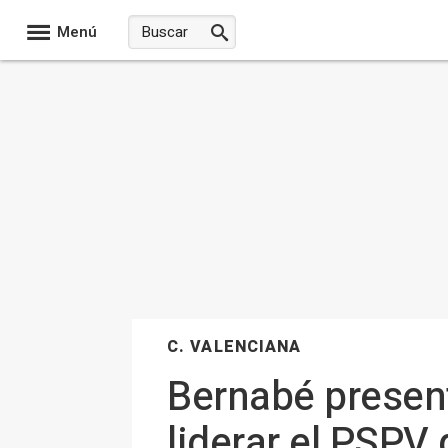
Menú
C. VALENCIANA
Bernabé present
liderar el PSPV 