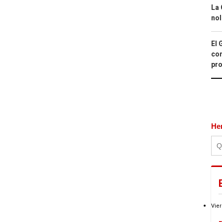
La 
nol
El 
con
pro
He
Vier