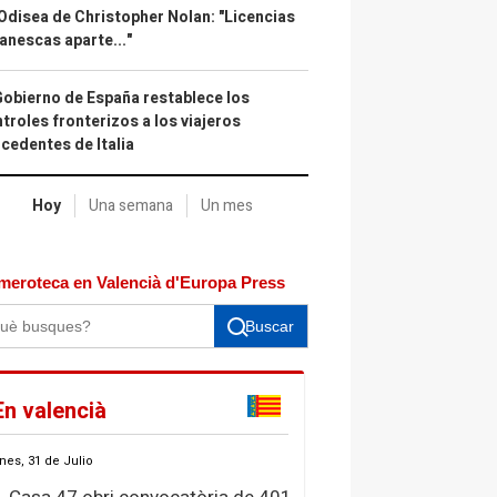
Odisea de Christopher Nolan: "Licencias
anescas aparte..."
Gobierno de España restablece los
troles fronterizos a los viajeros
cedentes de Italia
Hoy
Una semana
Un mes
meroteca en Valencià d'Europa Press
Buscar
En valencià
nes, 31 de Julio