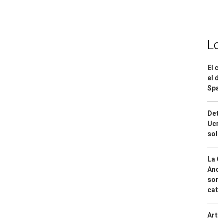
L
El 
el 
Spa
Det
Ucr
so
La 
And
sor
cat
Art