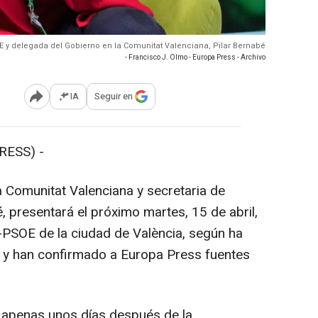
OE y delegada del Gobierno en la Comunitat Valenciana, Pilar Bernabé
- Francisco J. Olmo - Europa Press - Archivo
IA
Seguir en
Abrir opciones para compartir
RESS) -
 Comunitat Valenciana y secretaria de
, presentará el próximo martes, 15 de abril,
V-PSOE de la ciudad de València, según ha
 y han confirmado a Europa Press fuentes
, apenas unos días después de la